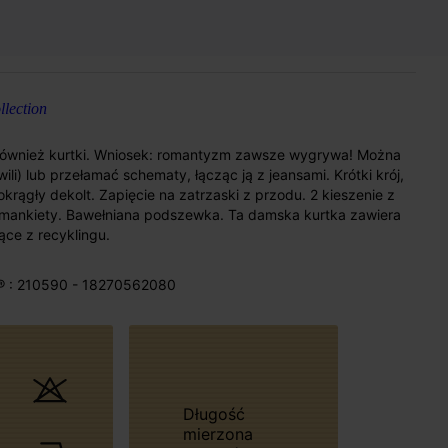
lection
również kurtki. Wniosek: romantyzm zawsze wygrywa! Można
li) lub przełamać schematy, łącząc ją z jeansami. Krótki krój,
ągły dekolt. Zapięcie na zatrzaski z przodu. 2 kieszenie z
 mankiety. Bawełniana podszewka. Ta damska kurtka zawiera
ce z recyklingu.
® : 210590 - 18270562080
Długość
mierzona