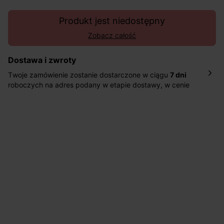
Produkt jest niedostępny
Zobacz całość
Dostawa i zwroty
Twoje zamówienie zostanie dostarczone w ciągu
7 dni
roboczych na adres podany w etapie dostawy, w cenie
10,90 zł za standardową dostawę Inpost. Dostarczamy
również w ciągu 2 dni roboczych za 39,90 PLN za
pośrednictwem DHL Express.
Nowość: Zamówienia dostarczamy w ciągu 4-6 dni
roboczych do wybranego przez Ciebie paczkomatu , a
koszt przesyłki wynosi 9,40 zł.
Masz
30 dn
i od daty otrzymania produktów na ich zwrot
lub wymianę.
Pomoc