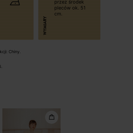
przez środek
pleców ok. 51
cm.
WYMIARY
cji: Chiny.
6.