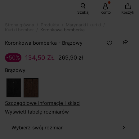
Szukaj
Konto
Koszyk
Strona główna
Produkty
Marynarki i kurtki
Kurtki bomber
Koronkowa bomberka
Koronkowa bomberka - Brązowy
134,50 ZŁ
-50%
269,90 zł
Brązowy
szczegółowe informacje i skład
Wyświetl tabelę rozmiarów
wybierz swój rozmiar