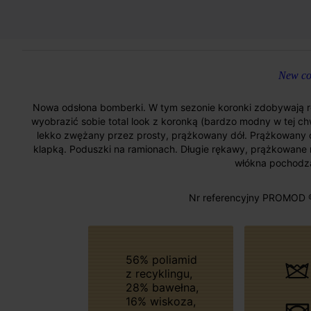
New col
Nowa odsłona bomberki. W tym sezonie koronki zdobywają 
wyobrazić sobie total look z koronką (bardzo modny w tej chwi
lekko zwężany przez prosty, prążkowany dół. Prążkowany okr
klapką. Poduszki na ramionach. Długie rękawy, prążkowane
włókna pochodzą
Nr referencyjny PROMOD 
56% poliamid
z recyklingu,
28% bawełna,
16% wiskoza,