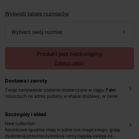
Wyświetl tabelę rozmiarów
wybierz swój rozmiar
Produkt jest niedostępny
Zobacz całość
Dostawa i zwroty
Twoje zamówienie zostanie dostarczone w ciągu
7 dni
roboczych na adres podany w etapie dostawy, w cenie
10,90 zł za standardową dostawę Inpost. Dostarczamy
również w ciągu 2 dni roboczych za 39,90 PLN za
szczegóły i skład
pośrednictwem DHL Express.
Nowość: Zamówienia dostarczamy w ciągu 4-6 dni
New collection
roboczych do wybranego przez Ciebie paczkomatu , a
Koronkowe spodnie mają w sobie coś magicznego: grają
koszt przesyłki wynosi 9,40 zł.
dyskretną przezroczystością i przyciągają uwagę za