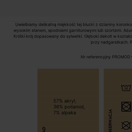
Uwielbiamy delikatną miękkość tej bluzki z dzianiny koronko
wysokim stanem, spodniami garniturowymi lub szortami. Ażur
Krótki krój dopasowany do sylwetki. Głęboki dekolt w kształc
przy nadgarstkach. P
Nr referencyjny PROMOD 
57% akryl,
36% poliamid,
KONSERWACJA
7% alpaka