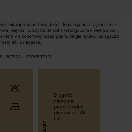
wej imitującej kopertowy dekolt. Można ją nosić z jeansami z
owa, miękka i puszysta dzianina wzbogacona o wełnę alpaki.
ie litery V z kopertowym zapięciem. Długie rękawy, ściągacze
rosty dół. Ściągacze.
® : 207503 - 17220597021
Długość
mierzona
przez środek
pleców ok. 48
cm.
WYMIARY