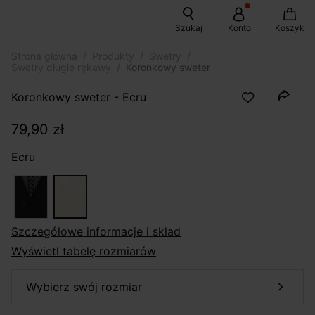
Szukaj
Konto
Koszyk
Strona główna
Produkty
Swetry
Swetry długie rękawy
Koronkowy sweter
Koronkowy sweter - Ecru
79,90 zł
Ecru
szczegółowe informacje i skład
Wyświetl tabelę rozmiarów
wybierz swój rozmiar