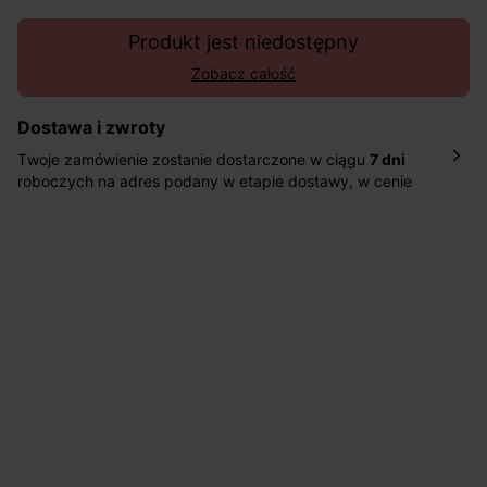
Produkt jest niedostępny
Zobacz całość
Dostawa i zwroty
Twoje zamówienie zostanie dostarczone w ciągu
7 dni
roboczych na adres podany w etapie dostawy, w cenie
10,90 zł za standardową dostawę Inpost. Dostarczamy
również w ciągu 2 dni roboczych za 39,90 PLN za
pośrednictwem DHL Express.
Nowość: Zamówienia dostarczamy w ciągu 4-6 dni
roboczych do wybranego przez Ciebie paczkomatu , a
koszt przesyłki wynosi 9,40 zł.
Masz
30 dn
i od daty otrzymania produktów na ich zwrot
lub wymianę.
Pomoc