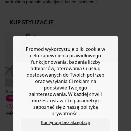
koszt przesyłki wynosi 9,40 zł.
nadrukiem pachnie wakacjami, luzem, słońcem i
oryginalnością! Prosty krój. Klasyczny kołnierzyk.
Masz
30 dn
i od daty otrzymania produktów na ich zwrot
Zapięcie na guziki. 2 kieszenie na piersi z ozdobnym
lub wymianę.
lamowaniem. Amerykańskie wycięcia na ramiona.
KUP STYLIZACJĘ
Pomoc
Zaokrąglony dół. Ta koszula zawiera bawełnę z upraw
ekologicznych, bez pestycydów, nawozów chemicznych
i GMO, aby chronić bioróżnorodność.
Promod wykorzystuje pliki cookie w
celu zapewnienia prawidłowego
funkcjonowania, badania liczby
odbiorców, oferowania Ci usług
dostosowanych do Twoich potrzeb
oraz wysyłania Ci reklam na
podstawie Twojego
Szorty z nadrukiem
zainteresowania. W każdej chwili
-60%
możesz ustawić te parametry i
Do you want to be redirected to
47,50 ZŁ
zapoznać się z naszą polityką
www.promod.com ?
119,90 zł
prywatności.
Kontynuuj bez akceptacji
YES