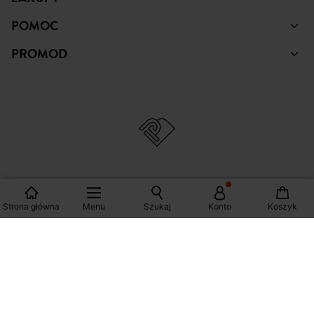
ZAKUPY
POMOC
PROMOD
Strona główna
Menu
Szukaj
Konto
Koszyk
© Copyright Promod © 2026
*Zobacz warunki klikając na link