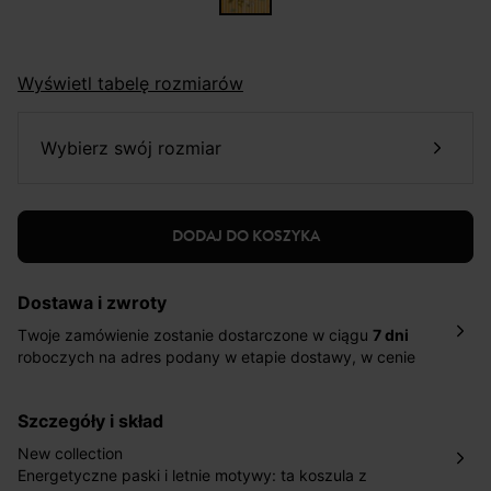
Wyświetl tabelę rozmiarów
wybierz swój rozmiar
DODAJ DO KOSZYKA
Dostawa i zwroty
Twoje zamówienie zostanie dostarczone w ciągu
7 dni
roboczych na adres podany w etapie dostawy, w cenie
10,90 zł za standardową dostawę Inpost. Dostarczamy
również w ciągu 2 dni roboczych za 39,90 PLN za
szczegóły i skład
pośrednictwem DHL Express.
Nowość: Zamówienia dostarczamy w ciągu 4-6 dni
New collection
roboczych do wybranego przez Ciebie paczkomatu , a
Energetyczne paski i letnie motywy: ta koszula z