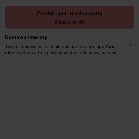
Produkt jest niedostępny
Zobacz całość
Dostawa i zwroty
Twoje zamówienie zostanie dostarczone w ciągu
7 dni
roboczych na adres podany w etapie dostawy, w cenie
10,90 zł za standardową dostawę Inpost. Dostarczamy
również w ciągu 2 dni roboczych za 39,90 PLN za
pośrednictwem DHL Express.
Nowość: Zamówienia dostarczamy w ciągu 4-6 dni
roboczych do wybranego przez Ciebie paczkomatu , a
koszt przesyłki wynosi 9,40 zł.
Masz
30 dn
i od daty otrzymania produktów na ich zwrot
lub wymianę.
Pomoc