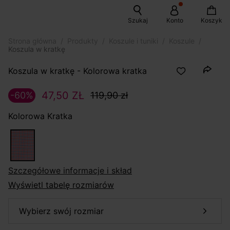
Szukaj
Konto
Koszyk
Strona główna
Produkty
Koszule i tuniki
Koszule
Koszula w kratkę
Koszula w kratkę - Kolorowa kratka
47,50 ZŁ
-60%
119,90 zł
Kolorowa Kratka
szczegółowe informacje i skład
Wyświetl tabelę rozmiarów
wybierz swój rozmiar