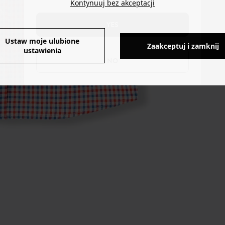
Kontynuuj bez akceptacji
YES
Ustaw moje ulubione
Zaakceptuj i zamknij
ustawienia
NO