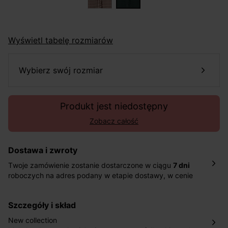
Wyświetl tabelę rozmiarów
wybierz swój rozmiar
Produkt jest niedostępny
Zobacz całość
Dostawa i zwroty
Twoje zamówienie zostanie dostarczone w ciągu
7 dni
roboczych na adres podany w etapie dostawy, w cenie
10,90 zł za standardową dostawę Inpost. Dostarczamy
również w ciągu 2 dni roboczych za 39,90 PLN za
szczegóły i skład
pośrednictwem DHL Express.
Nowość: Zamówienia dostarczamy w ciągu 4-6 dni
New collection