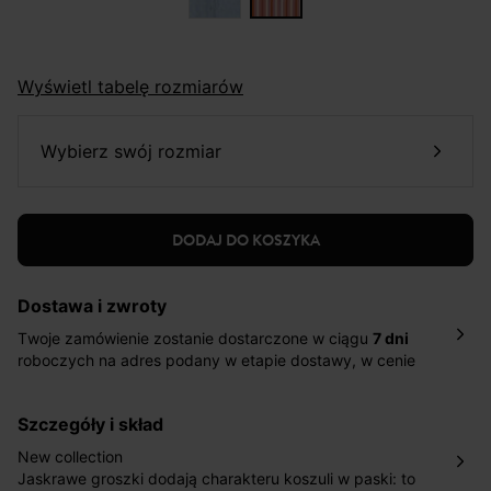
Wyświetl tabelę rozmiarów
wybierz swój rozmiar
DODAJ DO KOSZYKA
Dostawa i zwroty
Twoje zamówienie zostanie dostarczone w ciągu
7 dni
roboczych na adres podany w etapie dostawy, w cenie
10,90 zł za standardową dostawę Inpost. Dostarczamy
również w ciągu 2 dni roboczych za 39,90 PLN za
szczegóły i skład
pośrednictwem DHL Express.
Nowość: Zamówienia dostarczamy w ciągu 4-6 dni
New collection
roboczych do wybranego przez Ciebie paczkomatu , a
Jaskrawe groszki dodają charakteru koszuli w paski: to