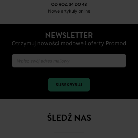
4 do 6 dni roboczych
DARMOWE ZWROTY
do 30 dni
BEZPIECZNA PŁATNOŚC
Karta płatnicza, Apple Pay, Przelew internetowy, Paypal
OD ROZ. 34 DO 48
Nowe artykuły online
NEWSLETTER
Otrzymuj nowości modowe i oferty Promod