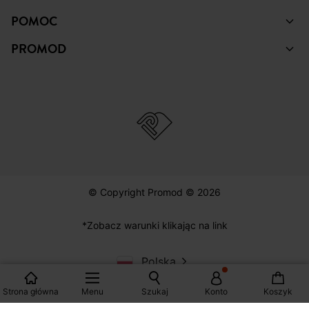
PROMOD
© Copyright Promod © 2026
*Zobacz warunki klikając na link
Polska
Strona główna
Menu
Szukaj
Konto
Koszyk