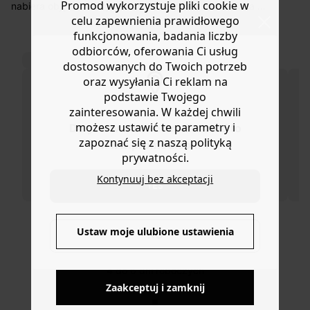
koszt przesyłki wynosi 9,40 zł.
Promod wykorzystuje pliki cookie w
nabiera objętości w tym sezonie! Popelina bawełniana w
celu zapewnienia prawidłowego
dwukolorowe pionowe paski. Prosty krój. Okrągły, lekko
Masz
30 dn
i od daty otrzymania produktów na ich zwrot
stójkowy kołnierzyk. Zapięcie na guziki z przodu.
funkcjonowania, badania liczby
lub wymianę.
Zaszewki na biuście. Lekko zaokrąglony dół. Ta koszula
odbiorców, oferowania Ci usług
Pomoc
TO NA PEWNO CI SIĘ SPODOBA!
damska jest w 100% z bawełny z upraw ekologicznych,
dostosowanych do Twoich potrzeb
bez pestycydów, nawozów chemicznych i GMO, aby
oraz wysyłania Ci reklam na
chronić bioróżnorodność.
podstawie Twojego
zainteresowania. W każdej chwili
możesz ustawić te parametry i
Do you want to be redirected to
zapoznać się z naszą polityką
www.promod.com ?
prywatności.
Kontynuuj bez akceptacji
YES
DOSTAWA DO PACZKOMATÓW
4 do 6 dni roboczych
Ustaw moje ulubione ustawienia
NO
DARMOWE ZWROTY
Zaakceptuj i zamknij
do 30 dni