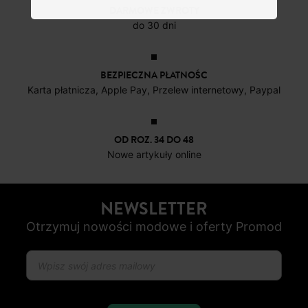
BEZPIECZNA PŁATNOŚC
Karta płatnicza, Apple Pay, Przelew internetowy, Paypal
OD ROZ. 34 DO 48
Nowe artykuły online
NEWSLETTER
Otrzymuj nowości modowe i oferty Promod
SUBSKRYBUJ