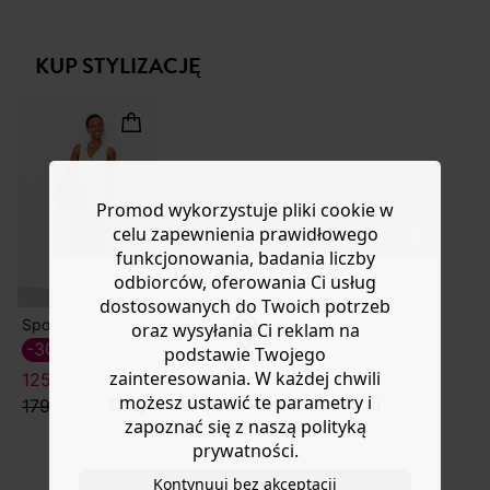
stylizacjom, niezależnie od pogody! Zachwyca
Masz
30 dn
i od daty otrzymania produktów na ich zwrot
jeansowym odcieniem i niezwykłą miękkością lyocellu.
lub wymianę.
Prosty krój. Stójka przy szyi. Zapięcie na guziki z
KUP STYLIZACJĘ
Pomoc
przodu. Długie rękawy typu princess z zapinanymi
mankietami. Zaszewki na biuście. Lekko zaokrąglony dół.
Wykończenie przeszyciem. Ta damska koszula
wykonana jest w 100% z lyocellu, materiału z pulpy
drewna eukaliptusowego pochodzącego z
zarządzanych lasów.
Promod wykorzystuje pliki cookie w
celu zapewnienia prawidłowego
funkcjonowania, badania liczby
odbiorców, oferowania Ci usług
dostosowanych do Twoich potrzeb
Spodnie z szerokimi nogawkami
oraz wysyłania Ci reklam na
-30%
podstawie Twojego
zainteresowania. W każdej chwili
125,50 ZŁ
możesz ustawić te parametry i
Do you want to be redirected to
179,90 zł
zapoznać się z naszą polityką
www.promod.com ?
prywatności.
Kontynuuj bez akceptacji