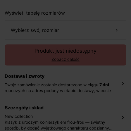
Wyświetl tabelę rozmiarów
wybierz swój rozmiar
Produkt jest niedostępny
Zobacz całość
Dostawa i zwroty
Twoje zamówienie zostanie dostarczone w ciągu
7 dni
roboczych na adres podany w etapie dostawy, w cenie
10,90 zł za standardową dostawę Inpost. Dostarczamy
również w ciągu 2 dni roboczych za 39,90 PLN za
szczegóły i skład
pośrednictwem DHL Express.
Nowość: Zamówienia dostarczamy w ciągu 4-6 dni
New collection
roboczych do wybranego przez Ciebie paczkomatu , a
Klasyk z uroczym kołnierzykiem frou-frou — świetny
koszt przesyłki wynosi 9,40 zł.
sposób, by dodać wyjątkowego charakteru codziennym