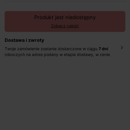
Produkt jest niedostępny
Zobacz całość
Dostawa i zwroty
Twoje zamówienie zostanie dostarczone w ciągu
7 dni
roboczych na adres podany w etapie dostawy, w cenie
10,90 zł za standardową dostawę Inpost. Dostarczamy
również w ciągu 2 dni roboczych za 39,90 PLN za
pośrednictwem DHL Express.
Nowość: Zamówienia dostarczamy w ciągu 4-6 dni
roboczych do wybranego przez Ciebie paczkomatu , a
koszt przesyłki wynosi 9,40 zł.
Masz
30 dn
i od daty otrzymania produktów na ich zwrot
lub wymianę.
Pomoc