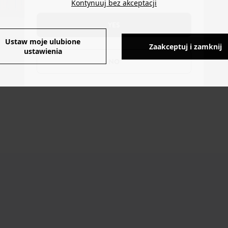
Kontynuuj bez akceptacji
YES
Ustaw moje ulubione
Zaakceptuj i zamknij
ustawienia
NO