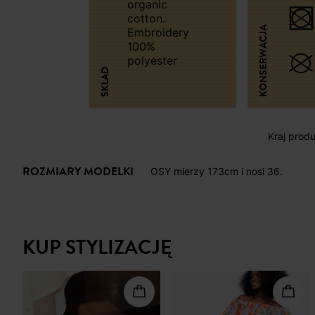
organic
cotton.
KONSERWACJA
Embroidery
100%
polyester
SKŁAD
Kraj produk
ROZMIARY MODELKI
OSY mierzy 173cm i nosi 36.
KUP STYLIZACJĘ