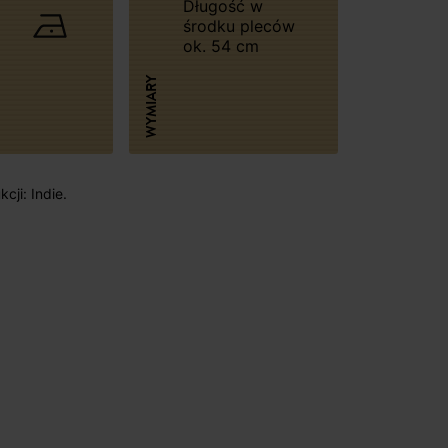
Długość w
środku pleców
ok. 54 cm
WYMIARY
cji: Indie.