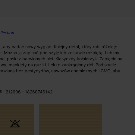
lection
a, aby nadać nowy wygląd. Kolejny detal, który robi różnicę:
ch. Można ją zapinać pod szyję lub zostawić rozpiętą. Lubimy
na, paski z barwionych nici. Klasyczny kołnierzyk. Zapięcie na
awy, mankiety na guziki. Lekko zaokrąglony dół. Podszycie
uprawianą bez pestycydów, nawozów chemicznych i GMO, aby
® : 212606 - 18260746142