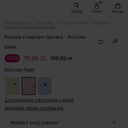
Szukaj
Konto
Koszyk
Strona główna
Produkty
Koszule i tuniki
Koszule
Koszula z napisem damska
Koszula z napisem damska - Różowe
paski
79,50 ZŁ
-50%
159,90 zł
Różowe Paski
szczegółowe informacje i skład
Wyświetl tabelę rozmiarów
wybierz swój rozmiar