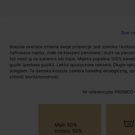
New col
Koszula oversize zmienia swoje proporcje: jest szeroka i krótsz
haftowane napisy, małe na kieszeni piersiowej i duże na pleca
też nosić ją na sukience lub topie. Miękka popelina 100% baweł
guziki (perłowe guziki). Lekko opuszczone ramiona. Długie ręk
ściegiem. Ta damska koszula zawiera bawełnę ekologiczną, 
chronić bioróżnorodność.
Nr referencyjny PROMOD 
Main 50%
cotton, 50%