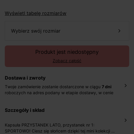
Wyświetl tabelę rozmiarów
wybierz swój rozmiar
Produkt jest niedostępny
Zobacz całość
Dostawa i zwroty
Twoje zamówienie zostanie dostarczone w ciągu
7 dni
roboczych na adres podany w etapie dostawy, w cenie
10,90 zł za standardową dostawę Inpost. Dostarczamy
również w ciągu 2 dni roboczych za 39,90 PLN za
szczegóły i skład
pośrednictwem DHL Express.
Nowość: Zamówienia dostarczamy w ciągu 4-6 dni
roboczych do wybranego przez Ciebie paczkomatu , a
Kapsuła PRZYSTANEK LATO, przystanek nr 1:
koszt przesyłki wynosi 9,40 zł.
SPORTOWO! Ciesz się słońcem dzięki tej mini kolekcji w