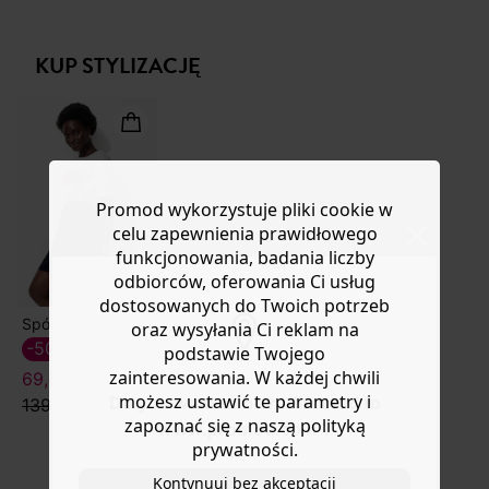
bardzo limitowanej edycji, dostępnej do końca sierpnia.
Masz
30 dn
i od daty otrzymania produktów na ich zwrot
Koszulka „1975" (rok powstania Promod) ma styl vintage.
lub wymianę.
Miękka i gruba dzianina dżersejowa. Luźny i krótki krój.
KUP STYLIZACJĘ
Pomoc
Okrągły dekolt. Krótkie rękawy. Zawiera bawełnę
pochodzącą z upraw ekologicznych, uprawianą bez
pestycydów, nawozów chemicznych i GMO.
Promod wykorzystuje pliki cookie w
celu zapewnienia prawidłowego
funkcjonowania, badania liczby
odbiorców, oferowania Ci usług
dostosowanych do Twoich potrzeb
Spódnica
oraz wysyłania Ci reklam na
-50%
podstawie Twojego
zainteresowania. W każdej chwili
69,50 ZŁ
możesz ustawić te parametry i
Do you want to be redirected to
139,90 zł
zapoznać się z naszą polityką
www.promod.com ?
prywatności.
Kontynuuj bez akceptacji