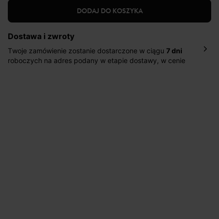
DODAJ DO KOSZYKA
Dostawa i zwroty
Twoje zamówienie zostanie dostarczone w ciągu
7 dni
roboczych na adres podany w etapie dostawy, w cenie
10,90 zł za standardową dostawę Inpost. Dostarczamy
również w ciągu 2 dni roboczych za 39,90 PLN za
pośrednictwem DHL Express.
Nowość: Zamówienia dostarczamy w ciągu 4-6 dni
roboczych do wybranego przez Ciebie paczkomatu , a
koszt przesyłki wynosi 9,40 zł.
Masz
30 dn
i od daty otrzymania produktów na ich zwrot
lub wymianę.
Pomoc