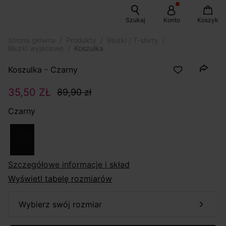
Szukaj
Konto
Koszyk
Strona główna
Produkty
Bluzki / T-shirty
Bluzki wyjściowe
Koszulka
Koszulka - Czarny
35,50 ZŁ
89,90 zł
Czarny
szczegółowe informacje i skład
Wyświetl tabelę rozmiarów
wybierz swój rozmiar