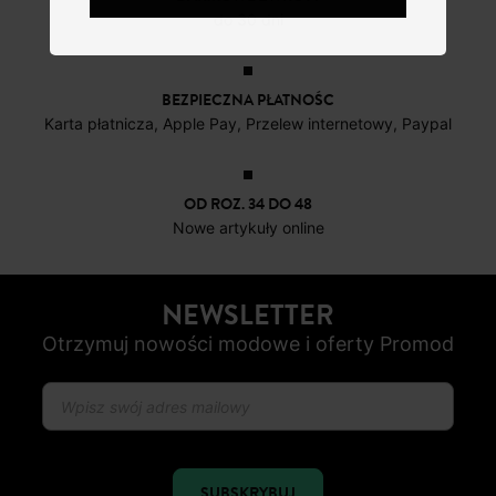
do 30 dni
BEZPIECZNA PŁATNOŚC
Karta płatnicza, Apple Pay, Przelew internetowy, Paypal
OD ROZ. 34 DO 48
Nowe artykuły online
NEWSLETTER
Otrzymuj nowości modowe i oferty Promod
SUBSKRYBUJ