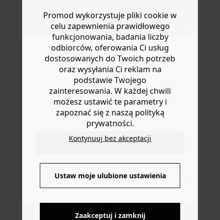
jedyna w swoim rodzaju! Prosty krój. Okrągły kołnierzyk.
Masz
30 dn
i od daty otrzymania produktów na ich zwrot
Promod wykorzystuje pliki cookie w
Mały wzór na piersi i duży wzór na plecach. Prosty dół.
lub wymianę.
Ta damska koszulka jest wykonana w 100% z
celu zapewnienia prawidłowego
Pomoc
ekologicznej bawełny, uprawianej bez pestycydów,
funkcjonowania, badania liczby
nawozów chemicznych i GMO w celu zachowania
odbiorców, oferowania Ci usług
bioróżnorodności.
dostosowanych do Twoich potrzeb
oraz wysyłania Ci reklam na
podstawie Twojego
zainteresowania. W każdej chwili
możesz ustawić te parametry i
Do you want to be redirected to
zapoznać się z naszą polityką
www.promod.com ?
prywatności.
Kontynuuj bez akceptacji
YES
DOSTAWA DO PACZKOMATÓW
Ustaw moje ulubione ustawienia
NO
4 do 6 dni roboczych
Zaakceptuj i zamknij
DARMOWE ZWROTY