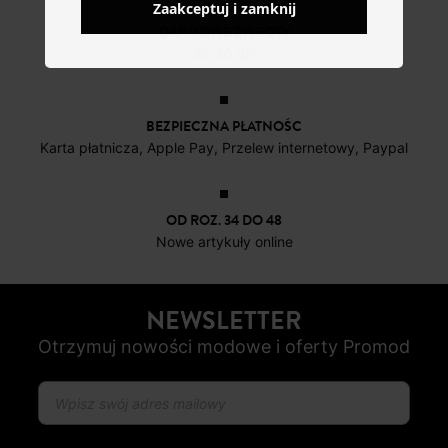
Zaakceptuj i zamknij
DARMOWE ZWROTY
do 30 dni
BEZPIECZNA PŁATNOŚC
Karta płatnicza, Apple Pay, Przelew internetowy, Paypal
OD ROZ. 34 DO 48
Nowe artykuły online
NEWSLETTER
Otrzymuj nowości modowe i oferty Promod