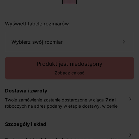
Wyświetl tabelę rozmiarów
wybierz swój rozmiar
Produkt jest niedostępny
Zobacz całość
Dostawa i zwroty
Twoje zamówienie zostanie dostarczone w ciągu
7 dni
roboczych na adres podany w etapie dostawy, w cenie
10,90 zł za standardową dostawę Inpost. Dostarczamy
również w ciągu 2 dni roboczych za 39,90 PLN za
szczegóły i skład
pośrednictwem DHL Express.
Nowość: Zamówienia dostarczamy w ciągu 4-6 dni
roboczych do wybranego przez Ciebie paczkomatu , a