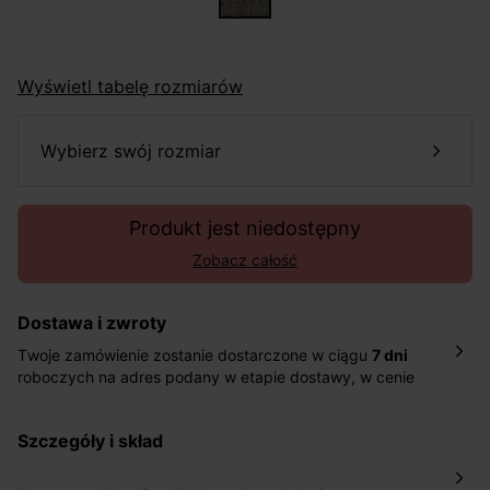
Wyświetl tabelę rozmiarów
wybierz swój rozmiar
Produkt jest niedostępny
Zobacz całość
Dostawa i zwroty
Twoje zamówienie zostanie dostarczone w ciągu
7 dni
roboczych na adres podany w etapie dostawy, w cenie
10,90 zł za standardową dostawę Inpost. Dostarczamy
również w ciągu 2 dni roboczych za 39,90 PLN za
szczegóły i skład
pośrednictwem DHL Express.
Nowość: Zamówienia dostarczamy w ciągu 4-6 dni