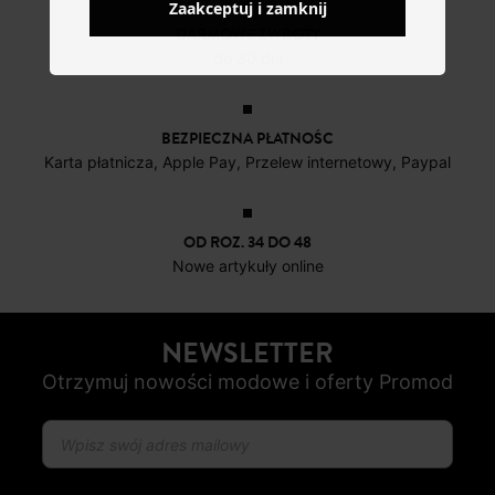
Zaakceptuj i zamknij
DARMOWE ZWROTY
do 30 dni
BEZPIECZNA PŁATNOŚC
Karta płatnicza, Apple Pay, Przelew internetowy, Paypal
OD ROZ. 34 DO 48
Nowe artykuły online
NEWSLETTER
Otrzymuj nowości modowe i oferty Promod