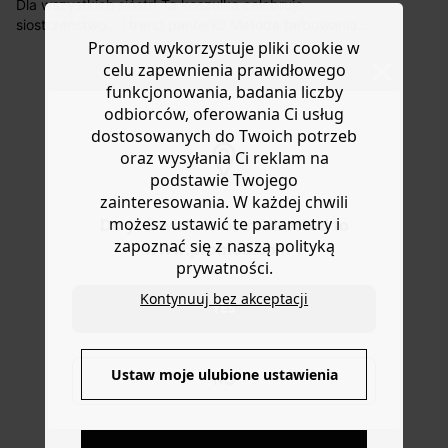
roboczych do wybranego przez Ciebie paczkomatu , a
Dla wszystkich sióstr! Ta koszulka celebruje
koszt przesyłki wynosi 9,40 zł.
siostrzeństwo... i trend panterki! Metoda farbowania
nadaje jej unikalny i oryginalny wygląd. Kolor może z
Promod wykorzystuje pliki cookie w
Masz
30 dn
i od daty otrzymania produktów na ich zwrot
czasem wyblaknąć lub odbarwić się. Miękki bawełniany
celu zapewnienia prawidłowego
lub wymianę.
jersey. Okrągły kołnierzyk. Rękawy 3/4. Prosty dół,
funkcjonowania, badania liczby
Pomoc
boczne rozcięcia. Ta koszulka zawiera bawełnę
odbiorców, oferowania Ci usług
uprawianą ekologicznie, bez pestycydów, nawozów
dostosowanych do Twoich potrzeb
chemicznych i GMO.
oraz wysyłania Ci reklam na
podstawie Twojego
zainteresowania. W każdej chwili
możesz ustawić te parametry i
Do you want to be redirected to
zapoznać się z naszą polityką
www.promod.com ?
prywatności.
Kontynuuj bez akceptacji
YES
Ustaw moje ulubione ustawienia
NO
DOSTAWA DO PACZKOMATÓW
4 do 6 dni roboczych