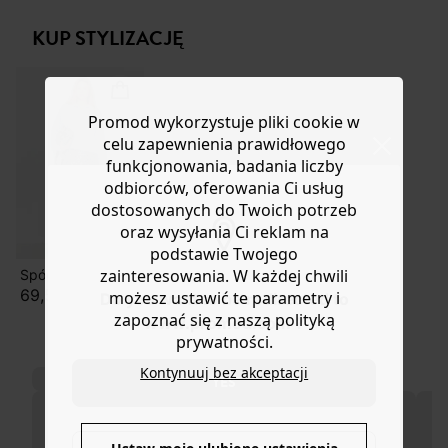
stylu chłopięcego. Zapięcie na guziki, długie rękawy,
lub wymianę.
mankiety zapinane na guziki. Prosty dół. Ta koszula
KUP STYLIZACJĘ
Pomoc
damska zawiera wiskozę pochodzącą z pulpy drzewnej
z lasów zarządzanych w sposób zrównoważony.
Promod wykorzystuje pliki cookie w
celu zapewnienia prawidłowego
funkcjonowania, badania liczby
odbiorców, oferowania Ci usług
dostosowanych do Twoich potrzeb
oraz wysyłania Ci reklam na
podstawie Twojego
zainteresowania. W każdej chwili
Spódnica midi w panterkę
69,50 zł
możesz ustawić te parametry i
Do you want to be redirected to
zapoznać się z naszą polityką
www.promod.com ?
prywatności.
Kontynuuj bez akceptacji
YES