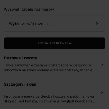
Wyświetl tabelę rozmiarów
wybierz swój rozmiar
DODAJ DO KOSZYKA
Dostawa i zwroty
Twoje zamówienie zostanie dostarczone w ciągu
7 dni
roboczych na adres podany w etapie dostawy, w cenie
10,90 zł za standardową dostawę Inpost. Dostarczamy
również w ciągu 2 dni roboczych za 39,90 PLN za
szczegóły i skład
pośrednictwem DHL Express.
Nowość: Zamówienia dostarczamy w ciągu 4-6 dni
roboczych do wybranego przez Ciebie paczkomatu , a
Inspirowana męską garderobą koszula w paski ma nową
koszt przesyłki wynosi 9,40 zł.
długość: jest krótsza, co zmienia jej wygląd! Podoba nam
się jej miękkość w dotyku. Spełnia wszystkie kryteria
Masz
30 dn
i od daty otrzymania produktów na ich zwrot