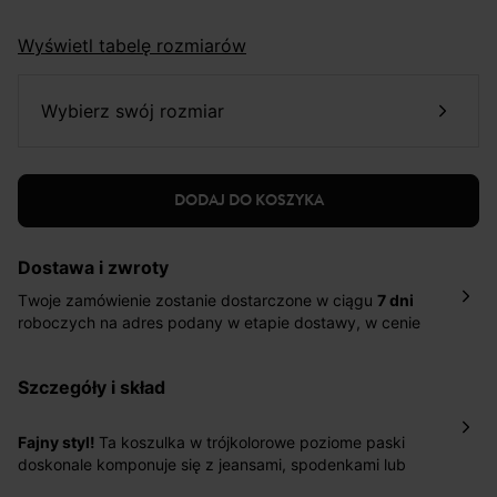
Wyświetl tabelę rozmiarów
wybierz swój rozmiar
DODAJ DO KOSZYKA
Dostawa i zwroty
Twoje zamówienie zostanie dostarczone w ciągu
7 dni
roboczych na adres podany w etapie dostawy, w cenie
10,90 zł za standardową dostawę Inpost. Dostarczamy
również w ciągu 2 dni roboczych za 39,90 PLN za
szczegóły i skład
pośrednictwem DHL Express.
Nowość: Zamówienia dostarczamy w ciągu 4-6 dni
roboczych do wybranego przez Ciebie paczkomatu , a
Fajny styl!
Ta koszulka w trójkolorowe poziome paski
koszt przesyłki wynosi 9,40 zł.
doskonale komponuje się z jeansami, spodenkami lub
spódnicą z falbankami. Najlepiej prezentuje się
Masz
30 dn
i od daty otrzymania produktów na ich zwrot