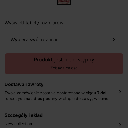
Wyświetl tabelę rozmiarów
wybierz swój rozmiar
Produkt jest niedostępny
Zobacz całość
Dostawa i zwroty
Twoje zamówienie zostanie dostarczone w ciągu
7 dni
roboczych na adres podany w etapie dostawy, w cenie
10,90 zł za standardową dostawę Inpost. Dostarczamy
również w ciągu 2 dni roboczych za 39,90 PLN za
szczegóły i skład
pośrednictwem DHL Express.
Nowość: Zamówienia dostarczamy w ciągu 4-6 dni
New collection