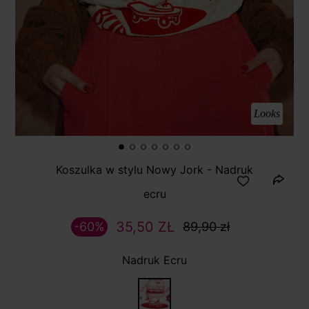
Looks
Koszulka w stylu Nowy Jork - Nadruk
ecru
35,50 ZŁ
-60%
89,90 zł
Nadruk Ecru