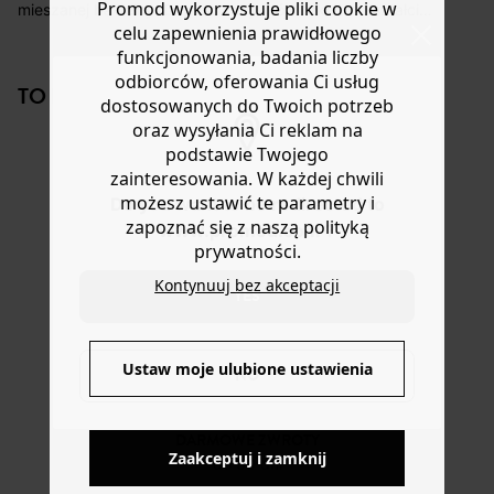
koszt przesyłki wynosi 9,40 zł.
Promod wykorzystuje pliki cookie w
mieszanej bawełny. Dopasowany krój. Dekolt w kształcie
celu zapewnienia prawidłowego
litery V. Zapięcie na guziki. Krótkie rękawy. Faliste
Masz
30 dn
i od daty otrzymania produktów na ich zwrot
brzegi, ścieg burdonowy. Lekko zaokrąglony dół. Ta
funkcjonowania, badania liczby
lub wymianę.
bluzka damska zawiera bawełnę pochodzącą z
odbiorców, oferowania Ci usług
Pomoc
TO NA PEWNO CI SIĘ SPODOBA!
ekologicznych upraw , uprawianą bez pestycydów,
dostosowanych do Twoich potrzeb
nawozów chemicznych i GMO w celu zachowania
oraz wysyłania Ci reklam na
bioróżnorodności.
podstawie Twojego
zainteresowania. W każdej chwili
możesz ustawić te parametry i
Do you want to be redirected to
zapoznać się z naszą polityką
www.promod.com ?
prywatności.
Kontynuuj bez akceptacji
YES
DOSTAWA DO PACZKOMATÓW
4 do 6 dni roboczych
Ustaw moje ulubione ustawienia
NO
DARMOWE ZWROTY
Zaakceptuj i zamknij
do 30 dni