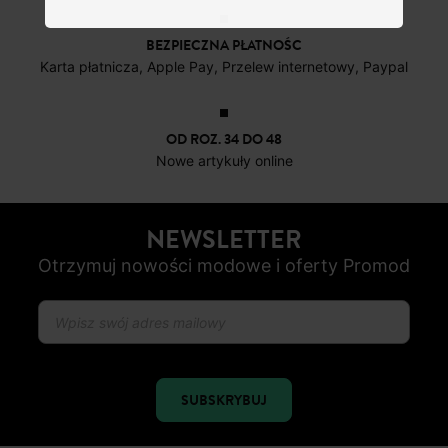
BEZPIECZNA PŁATNOŚC
Karta płatnicza, Apple Pay, Przelew internetowy, Paypal
OD ROZ. 34 DO 48
Nowe artykuły online
NEWSLETTER
Otrzymuj nowości modowe i oferty Promod
SUBSKRYBUJ