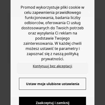
Dostępna w szerokiej ofercie kolorów. Miękki, bawełniany
Masz
30 dn
i od daty otrzymania produktów na ich zwrot
Promod wykorzystuje pliki cookie w
jersey. Prosty krój. Krótkie rękawy. Prosty dół. Ta
lub wymianę.
damska koszulka zawiera bawełnę z upraw
celu zapewnienia prawidłowego
Pomoc
ekologicznych, uprawianą bez pestycydów, nawozów
funkcjonowania, badania liczby
chemicznych i GMO w celu zachowania
odbiorców, oferowania Ci usług
bioróżnorodności.
dostosowanych do Twoich potrzeb
oraz wysyłania Ci reklam na
podstawie Twojego
zainteresowania. W każdej chwili
możesz ustawić te parametry i
Do you want to be redirected to
zapoznać się z naszą polityką
www.promod.com ?
prywatności.
Kontynuuj bez akceptacji
YES
DOSTAWA DO PACZKOMATÓW
Ustaw moje ulubione ustawienia
NO
4 do 6 dni roboczych
Zaakceptuj i zamknij
DARMOWE ZWROTY