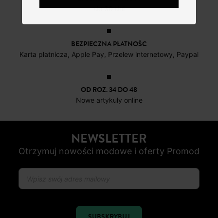
do 30 dni
BEZPIECZNA PŁATNOŚC
Karta płatnicza, Apple Pay, Przelew internetowy, Paypal
OD ROZ. 34 DO 48
Nowe artykuły online
NEWSLETTER
Otrzymuj nowości modowe i oferty Promod
SUBSKRYBUJ