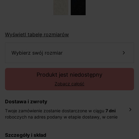
Wyświetl tabelę rozmiarów
wybierz swój rozmiar
Produkt jest niedostępny
Zobacz całość
Dostawa i zwroty
Twoje zamówienie zostanie dostarczone w ciągu
7 dni
roboczych na adres podany w etapie dostawy, w cenie
10,90 zł za standardową dostawę Inpost. Dostarczamy
również w ciągu 2 dni roboczych za 39,90 PLN za
szczegóły i skład
pośrednictwem DHL Express.