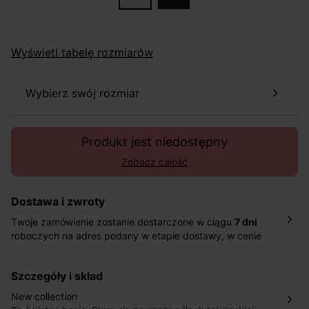
Wyświetl tabelę rozmiarów
wybierz swój rozmiar
Produkt jest niedostępny
Zobacz całość
Dostawa i zwroty
Twoje zamówienie zostanie dostarczone w ciągu
7 dni
roboczych na adres podany w etapie dostawy, w cenie
10,90 zł za standardową dostawę Inpost. Dostarczamy
również w ciągu 2 dni roboczych za 39,90 PLN za
szczegóły i skład
pośrednictwem DHL Express.
Nowość: Zamówienia dostarczamy w ciągu 4-6 dni
New collection
roboczych do wybranego przez Ciebie paczkomatu , a