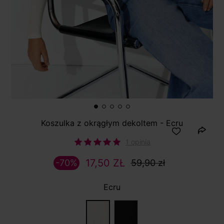
Koszulka z okrągłym dekoltem - Ecru
1 opinia
17,50 ZŁ
-70%
59,90 zł
Ecru