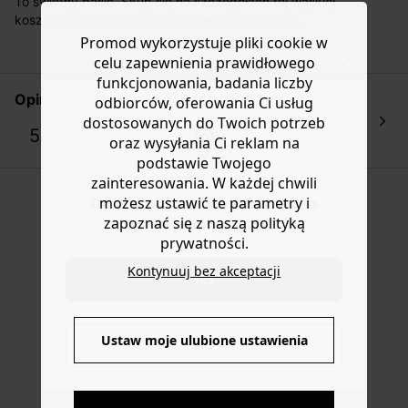
To świetny basic. Skup się na szczegółach tej wąskiej
koszt przesyłki wynosi 9,40 zł.
koszulki z długim rękawem: okrągły dekolt jest
podkreślony opalizującymi płaskimi szwami. Miękki,
Promod wykorzystuje pliki cookie w
Masz
30 dn
i od daty otrzymania produktów na ich zwrot
wygodny jersey. Dopasowany krój. Zaokrąglony dół.
lub wymianę.
celu zapewnienia prawidłowego
Zawiera miękką, płynną, odpowiedzialną wiskozę:
funkcjonowania, badania liczby
Pomoc
wykonaną z pulpy drzewnej pochodzącej z lasów
Opinia klientek
odbiorców, oferowania Ci usług
zarządzanych (gdy jedno drzewo jest ścinane, inne jest
dostosowanych do Twoich potrzeb
sadzone na nowo).
5.0
oraz wysyłania Ci reklam na
1 opinia
podstawie Twojego
zainteresowania. W każdej chwili
możesz ustawić te parametry i
Do you want to be redirected to
zapoznać się z naszą polityką
www.promod.com ?
prywatności.
Kontynuuj bez akceptacji
YES
Ustaw moje ulubione ustawienia
NO
DOSTAWA DO PACZKOMATÓW
4 do 6 dni roboczych