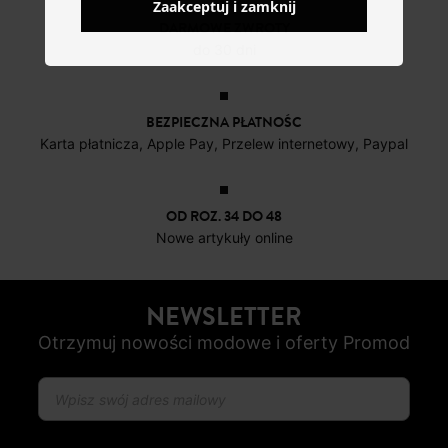
Zaakceptuj i zamknij
DARMOWE ZWROTY
do 30 dni
BEZPIECZNA PŁATNOŚC
Karta płatnicza, Apple Pay, Przelew internetowy, Paypal
OD ROZ. 34 DO 48
Nowe artykuły online
NEWSLETTER
Otrzymuj nowości modowe i oferty Promod