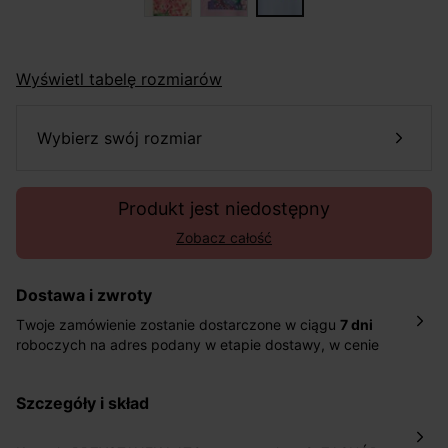
Wyświetl tabelę rozmiarów
wybierz swój rozmiar
Produkt jest niedostępny
Zobacz całość
Dostawa i zwroty
Twoje zamówienie zostanie dostarczone w ciągu
7 dni
roboczych na adres podany w etapie dostawy, w cenie
10,90 zł za standardową dostawę Inpost. Dostarczamy
również w ciągu 2 dni roboczych za 39,90 PLN za
szczegóły i skład
pośrednictwem DHL Express.
Nowość: Zamówienia dostarczamy w ciągu 4-6 dni