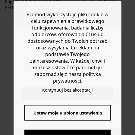
roboczych do wybranego przez Ciebie paczkomatu , a
Kapsuła PRZYSTANEK LATO, przystanek nr 2: ZACHÓD
koszt przesyłki wynosi 9,40 zł.
SŁOŃCA! Skorzystaj z okazji, aby nacieszyć się słońcem
dzięki tej mini kolekcji w bardzo limitowanej edycji,
Promod wykorzystuje pliki cookie w
Masz
30 dn
i od daty otrzymania produktów na ich zwrot
dostępnej do końca sierpnia. Prosty krój. Napis z przodu,
celu zapewnienia prawidłowego
lub wymianę.
gładki tył. Okrągły dekolt. Bardzo krótkie rękawy z
funkcjonowania, badania liczby
Pomoc
podwiniętymi mankietami. Prosta dół. Zawiera bawełnę
odbiorców, oferowania Ci usług
pochodzącą z upraw ekologicznych.
dostosowanych do Twoich potrzeb
oraz wysyłania Ci reklam na
podstawie Twojego
zainteresowania. W każdej chwili
możesz ustawić te parametry i
Do you want to be redirected to
zapoznać się z naszą polityką
www.promod.com ?
prywatności.
Kontynuuj bez akceptacji
YES
Ustaw moje ulubione ustawienia
NO
DOSTAWA DO PACZKOMATÓW
4 do 6 dni roboczych