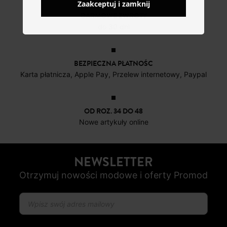
Zaakceptuj i zamknij
DARMOWE ZWROTY
do 30 dni
BEZPIECZNA PŁATNOŚC
Karta płatnicza, Apple Pay, Przelew internetowy, Paypal
OD ROZ. 34 DO 48
Nowe artykuły online
NEWSLETTER
Otrzymuj nowości modowe i oferty Promod