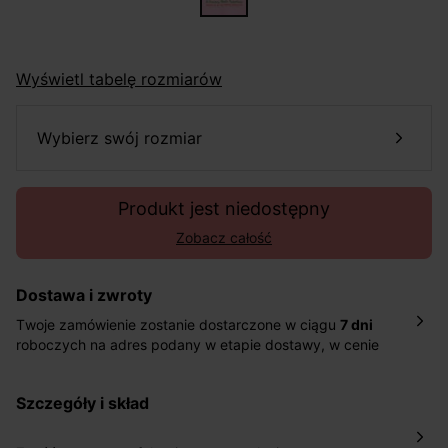
Wyświetl tabelę rozmiarów
wybierz swój rozmiar
Produkt jest niedostępny
Zobacz całość
Dostawa i zwroty
Twoje zamówienie zostanie dostarczone w ciągu
7 dni
roboczych na adres podany w etapie dostawy, w cenie
10,90 zł za standardową dostawę Inpost. Dostarczamy
również w ciągu 2 dni roboczych za 39,90 PLN za
szczegóły i skład
pośrednictwem DHL Express.
Nowość: Zamówienia dostarczamy w ciągu 4-6 dni