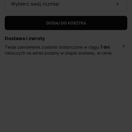
wybierz swój rozmiar
DODAJ DO KOSZYKA
Dostawa i zwroty
Twoje zamówienie zostanie dostarczone w ciągu
7 dni
roboczych na adres podany w etapie dostawy, w cenie
10,90 zł za standardową dostawę Inpost. Dostarczamy
również w ciągu 2 dni roboczych za 39,90 PLN za
pośrednictwem DHL Express.
Nowość: Zamówienia dostarczamy w ciągu 4-6 dni
roboczych do wybranego przez Ciebie paczkomatu , a
koszt przesyłki wynosi 9,40 zł.
Masz
30 dn
i od daty otrzymania produktów na ich zwrot
lub wymianę.
Pomoc