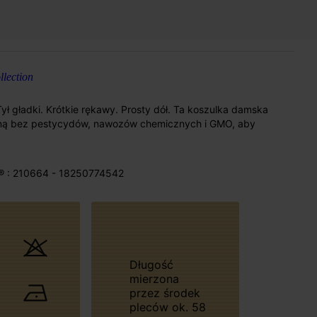
lection
Tył gładki. Krótkie rękawy. Prosty dół. Ta koszulka damska
aną bez pestycydów, nawozów chemicznych i GMO, aby
® : 210664 - 18250774542
Długość
mierzona
przez środek
pleców ok. 58