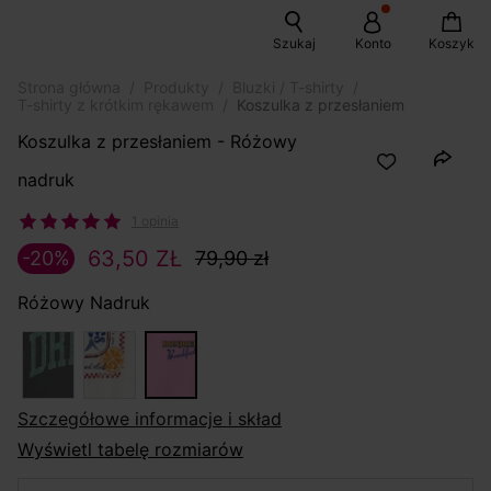
Szukaj
Konto
Koszyk
Strona główna
Produkty
Bluzki / T-shirty
T-shirty z krótkim rękawem
Koszulka z przesłaniem
Koszulka z przesłaniem - Różowy
nadruk
1 opinia
63,50 ZŁ
-20%
79,90 zł
Różowy Nadruk
szczegółowe informacje i skład
Wyświetl tabelę rozmiarów