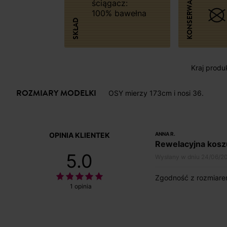
KONSERWACJA
ściągacz:
100% bawełna
SKŁAD
Kraj produk
ROZMIARY MODELKI
OSY mierzy 173cm i nosi 36.
OPINIA KLIENTEK
ANNA R.
Rewelacyjna kosz
5.0
Wysłany w dniu 24/06/2
Zgodność z rozmiarem
1 opinia