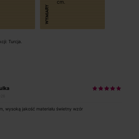
cm.
WYMIARY
cji: Turcja.
ulka
026
, wysoką jakość materiału świetny wzór