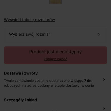
Wyświetl tabelę rozmiarów
wybierz swój rozmiar
Produkt jest niedostępny
Zobacz całość
Dostawa i zwroty
Twoje zamówienie zostanie dostarczone w ciągu
7 dni
roboczych na adres podany w etapie dostawy, w cenie
10,90 zł za standardową dostawę Inpost. Dostarczamy
również w ciągu 2 dni roboczych za 39,90 PLN za
szczegóły i skład
pośrednictwem DHL Express.
Nowość: Zamówienia dostarczamy w ciągu 4-6 dni