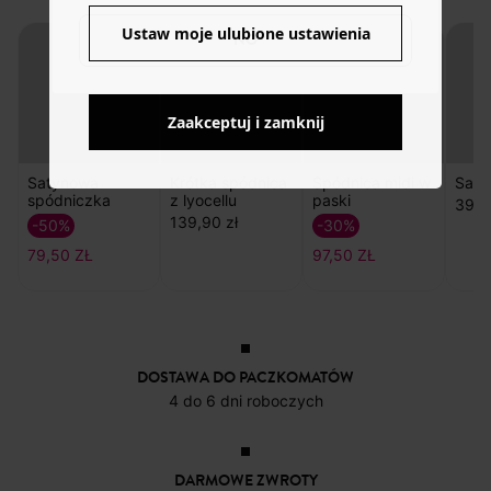
Ustaw moje ulubione ustawienia
NO
Zaakceptuj i zamknij
Satynowa
Krótka spódnica
Spódnica midi w
Sand
spódniczka
z lyocellu
paski
39,9
139,90 zł
-50%
-30%
79,50 ZŁ
97,50 ZŁ
DOSTAWA DO PACZKOMATÓW
4 do 6 dni roboczych