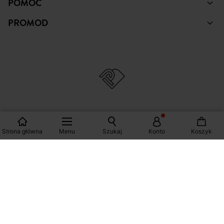
ZAKUPY
POMOC
PROMOD
Strona główna
Menu
Szukaj
Konto
Koszyk
© Copyright Promod © 2026
*Zobacz warunki klikając na link
Polska