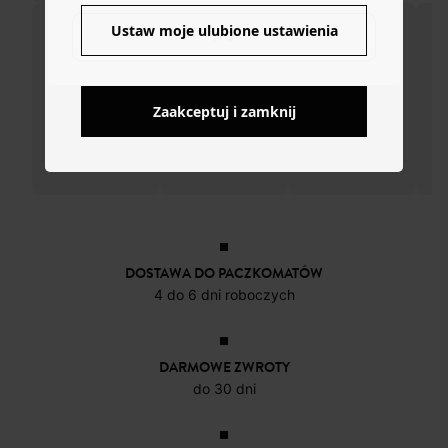
Ustaw moje ulubione ustawienia
NO
Zaakceptuj i zamknij
DOSTAWA DO PACZKOMATÓW
4 do 6 dni roboczych
DARMOWE ZWROTY
do 30 dni