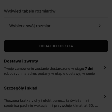
Wyświetl tabelę rozmiarów
wybierz swój rozmiar
DODAJ DO KOSZYKA
Dostawa i zwroty
Twoje zamówienie zostanie dostarczone w ciągu
7 dni
roboczych na adres podany w etapie dostawy, w cenie
10,90 zł za standardową dostawę Inpost. Dostarczamy
również w ciągu 2 dni roboczych za 39,90 PLN za
szczegóły i skład
pośrednictwem DHL Express.
Nowość: Zamówienia dostarczamy w ciągu 4-6 dni
roboczych do wybranego przez Ciebie paczkomatu , a
Tłoczona kratka vichy i efekt pareo… ta świeża mini
koszt przesyłki wynosi 9,40 zł.
spódnica pachnie wakacjami i przywołuje klimat lat 60. z
południa Francji! Świetnie wygląda z sandałami na
Masz
30 dn
i od daty otrzymania produktów na ich zwrot