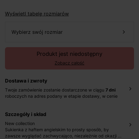
Wyświetl tabelę rozmiarów
wybierz swój rozmiar
Produkt jest niedostępny
Zobacz całość
Dostawa i zwroty
Twoje zamówienie zostanie dostarczone w ciągu
7 dni
roboczych na adres podany w etapie dostawy, w cenie
10,90 zł za standardową dostawę Inpost. Dostarczamy
również w ciągu 2 dni roboczych za 39,90 PLN za
szczegóły i skład
pośrednictwem DHL Express.
Nowość: Zamówienia dostarczamy w ciągu 4-6 dni
New collection
roboczych do wybranego przez Ciebie paczkomatu , a
Sukienka z haftem angielskim to prosty sposób, by
koszt przesyłki wynosi 9,40 zł.
zawsze wyglądać zachwycająco, niezależnie od okazji i