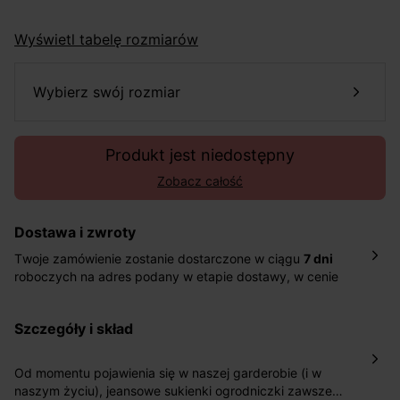
Wyświetl tabelę rozmiarów
wybierz swój rozmiar
Produkt jest niedostępny
Zobacz całość
Dostawa i zwroty
Twoje zamówienie zostanie dostarczone w ciągu
7 dni
roboczych na adres podany w etapie dostawy, w cenie
10,90 zł za standardową dostawę Inpost. Dostarczamy
również w ciągu 2 dni roboczych za 39,90 PLN za
szczegóły i skład
pośrednictwem DHL Express.
Nowość: Zamówienia dostarczamy w ciągu 4-6 dni
roboczych do wybranego przez Ciebie paczkomatu , a
Od momentu pojawienia się w naszej garderobie (i w
koszt przesyłki wynosi 9,40 zł.
naszym życiu), jeansowe sukienki ogrodniczki zawsze