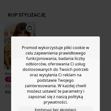
przyciągają wzrok (i są przyjemne w noszeniu!).
Masz
30 dn
i od daty otrzymania produktów na ich zwrot
Uwielbiamy je przez cały rok, z rajstopami lub bez.
lub wymianę.
Można je nosić z butami, chodakami lub na gołe stopy.
KUP STYLIZACJĘ
Pomoc
100% bawełna. Krój w kształcie litery A. Płaskie,
regulowane ramiączka. Zapięcie na guziki po obu
stronach. Prosty dół.
Promod wykorzystuje pliki cookie w
celu zapewnienia prawidłowego
funkcjonowania, badania liczby
odbiorców, oferowania Ci usług
dostosowanych do Twoich potrzeb
Koszulka w paski
oraz wysyłania Ci reklam na
-50%
podstawie Twojego
zainteresowania. W każdej chwili
44,50 ZŁ
możesz ustawić te parametry i
Do you want to be redirected to
89,90 zł
zapoznać się z naszą polityką
www.promod.com ?
prywatności.
Kontynuuj bez akceptacji