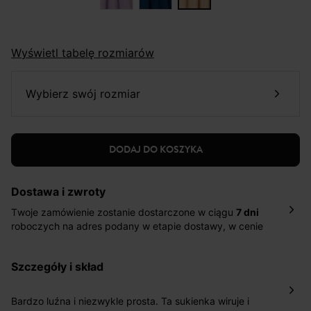
Wyświetl tabelę rozmiarów
wybierz swój rozmiar
DODAJ DO KOSZYKA
Dostawa i zwroty
Twoje zamówienie zostanie dostarczone w ciągu
7 dni
roboczych na adres podany w etapie dostawy, w cenie
10,90 zł za standardową dostawę Inpost. Dostarczamy
również w ciągu 2 dni roboczych za 39,90 PLN za
szczegóły i skład
pośrednictwem DHL Express.
Nowość: Zamówienia dostarczamy w ciągu 4-6 dni
roboczych do wybranego przez Ciebie paczkomatu , a
Bardzo luźna i niezwykle prosta. Ta sukienka wiruje i