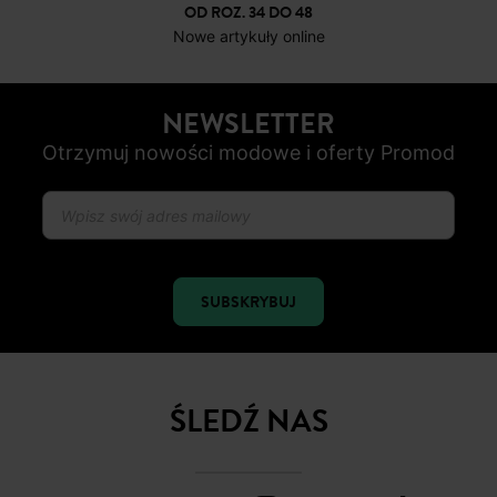
DARMOWE ZWROTY
do 30 dni
BEZPIECZNA PŁATNOŚC
Karta płatnicza, Apple Pay, Przelew internetowy, Paypal
OD ROZ. 34 DO 48
Nowe artykuły online
NEWSLETTER
Otrzymuj nowości modowe i oferty Promod