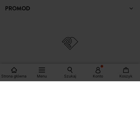
POMOC
PROMOD
Strona główna
Menu
Szukaj
Konto
Koszyk
© Copyright Promod © 2026
*Zobacz warunki klikając na link
Polska