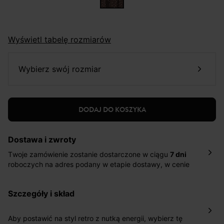
Wyświetl tabelę rozmiarów
wybierz swój rozmiar
DODAJ DO KOSZYKA
Dostawa i zwroty
Twoje zamówienie zostanie dostarczone w ciągu
7 dni
roboczych na adres podany w etapie dostawy, w cenie
10,90 zł za standardową dostawę Inpost. Dostarczamy
również w ciągu 2 dni roboczych za 39,90 PLN za
szczegóły i skład
pośrednictwem DHL Express.
Nowość: Zamówienia dostarczamy w ciągu 4-6 dni
roboczych do wybranego przez Ciebie paczkomatu , a
Aby postawić na styl retro z nutką energii, wybierz tę