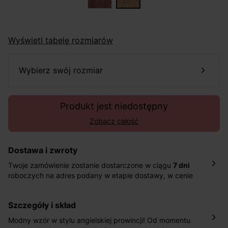
Wyświetl tabelę rozmiarów
wybierz swój rozmiar
Produkt jest niedostępny
Zobacz całość
Dostawa i zwroty
Twoje zamówienie zostanie dostarczone w ciągu
7 dni
roboczych na adres podany w etapie dostawy, w cenie
10,90 zł za standardową dostawę Inpost. Dostarczamy
również w ciągu 2 dni roboczych za 39,90 PLN za
szczegóły i skład
pośrednictwem DHL Express.
Nowość: Zamówienia dostarczamy w ciągu 4-6 dni
Modny wzór w stylu angielskiej prowincji! Od momentu