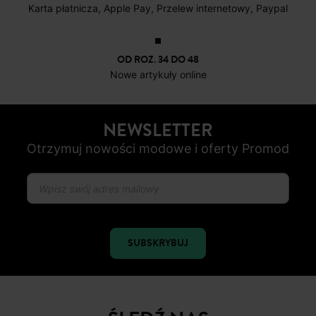
DOSTAWA DO PACZKOMATÓW
4 do 6 dni roboczych
DARMOWE ZWROTY
do 30 dni
BEZPIECZNA PŁATNOŚC
Karta płatnicza, Apple Pay, Przelew internetowy, Paypal
OD ROZ. 34 DO 48
Nowe artykuły online
NEWSLETTER