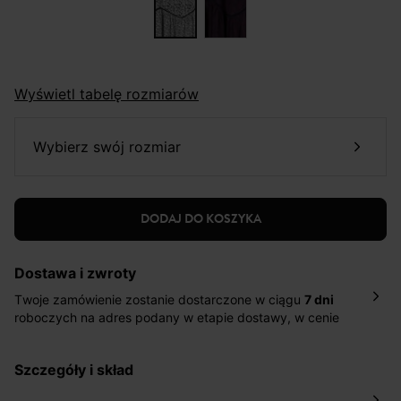
Wyświetl tabelę rozmiarów
wybierz swój rozmiar
DODAJ DO KOSZYKA
Dostawa i zwroty
Twoje zamówienie zostanie dostarczone w ciągu
7 dni
roboczych na adres podany w etapie dostawy, w cenie
10,90 zł za standardową dostawę Inpost. Dostarczamy
również w ciągu 2 dni roboczych za 39,90 PLN za
szczegóły i skład
pośrednictwem DHL Express.
Nowość: Zamówienia dostarczamy w ciągu 4-6 dni