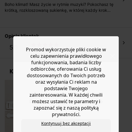
roboczych do wybranego przez Ciebie paczkomatu , a
Boho klimat! Masz życie w rytmie muzyki? Pokochasz tę
koszt przesyłki wynosi 9,40 zł.
krótką, rozkloszowaną sukienkę, w której każdy krok
nabiera tanecznego wdzięku! Piękny detal – ażurowe
Masz
30 dn
i od daty otrzymania produktów na ich zwrot
wstawki z koronki. Kołnierzyk typu tuni z troczkiem i
lub wymianę.
pomponami, długie bufiaste rękawy ze ściągaczami,
Pomoc
zaokrąglony dół. 100% wiskozy z celulozy z
Opinia klientek
certyfikowanych lasów.
5.0
Promod wykorzystuje pliki cookie w
1 opinia
celu zapewnienia prawidłowego
funkcjonowania, badania liczby
odbiorców, oferowania Ci usług
KUP STYLIZACJĘ
dostosowanych do Twoich potrzeb
oraz wysyłania Ci reklam na
podstawie Twojego
zainteresowania. W każdej chwili
możesz ustawić te parametry i
Do you want to be redirected to
zapoznać się z naszą polityką
www.promod.com ?
prywatności.
Kontynuuj bez akceptacji
YES