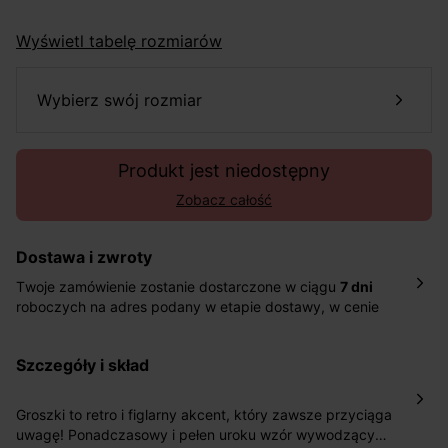
Wyświetl tabelę rozmiarów
wybierz swój rozmiar
Produkt jest niedostępny
Zobacz całość
Dostawa i zwroty
Twoje zamówienie zostanie dostarczone w ciągu
7 dni
roboczych na adres podany w etapie dostawy, w cenie
10,90 zł za standardową dostawę Inpost. Dostarczamy
również w ciągu 2 dni roboczych za 39,90 PLN za
szczegóły i skład
pośrednictwem DHL Express.
Nowość: Zamówienia dostarczamy w ciągu 4-6 dni
roboczych do wybranego przez Ciebie paczkomatu , a
Groszki to retro i figlarny akcent, który zawsze przyciąga
koszt przesyłki wynosi 9,40 zł.
uwagę! Ponadczasowy i pełen uroku wzór wywodzący