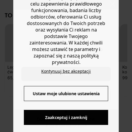
celu zapewnienia prawidłowego
pestycydów, nawozów chemicznych i GMO.
lub wymianę.
funkcjonowania, badania liczby
Pomoc
TO NA PEWNO CI SIĘ SPODOBA!
odbiorców, oferowania Ci usług
dostosowanych do Twoich potrzeb
oraz wysyłania Ci reklam na
podstawie Twojego
zainteresowania. W każdej chwili
możesz ustawić te parametry i
Do you want to be redirected to
zapoznać się z naszą polityką
www.promod.com ?
prywatności.
Legginsy do
Kapsuła
T-shirt krepon
Kosz
Kontynuuj bez akceptacji
ćwiczeń
sportowa
koro
YES
-20%
spodenki
65,90 zł
99,9
-50%
95,50 ZŁ
36,00 ZŁ
Ustaw moje ulubione ustawienia
NO
Zaakceptuj i zamknij
DOSTAWA DO PACZKOMATÓW
4 do 6 dni roboczych