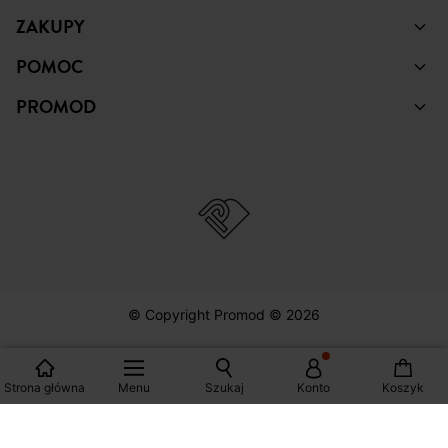
ZAKUPY
POMOC
PROMOD
© Copyright Promod © 2026
*Zobacz warunki klikając na link
Strona główna
Menu
Szukaj
Konto
Koszyk
Polska