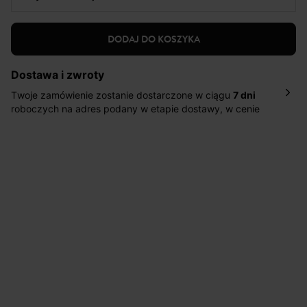
DODAJ DO KOSZYKA
Dostawa i zwroty
Twoje zamówienie zostanie dostarczone w ciągu
7 dni
roboczych na adres podany w etapie dostawy, w cenie
10,90 zł za standardową dostawę Inpost. Dostarczamy
również w ciągu 2 dni roboczych za 39,90 PLN za
pośrednictwem DHL Express.
Nowość: Zamówienia dostarczamy w ciągu 4-6 dni
roboczych do wybranego przez Ciebie paczkomatu , a
koszt przesyłki wynosi 9,40 zł.
Masz
30 dn
i od daty otrzymania produktów na ich zwrot
lub wymianę.
Pomoc