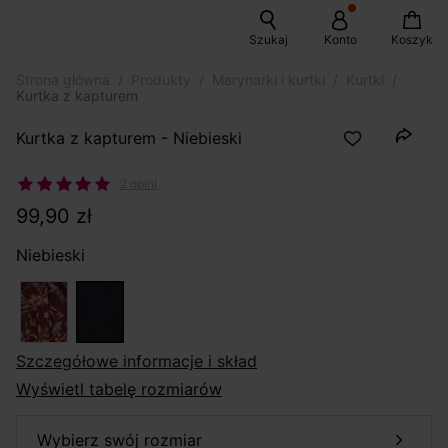
Szukaj
Konto
Koszyk
Strona główna
Produkty
Marynarki i kurtki
Kurtki
Kurtka z kapturem
Kurtka z kapturem - Niebieski
2 opini
99,90 zł
Niebieski
szczegółowe informacje i skład
Wyświetl tabelę rozmiarów
wybierz swój rozmiar