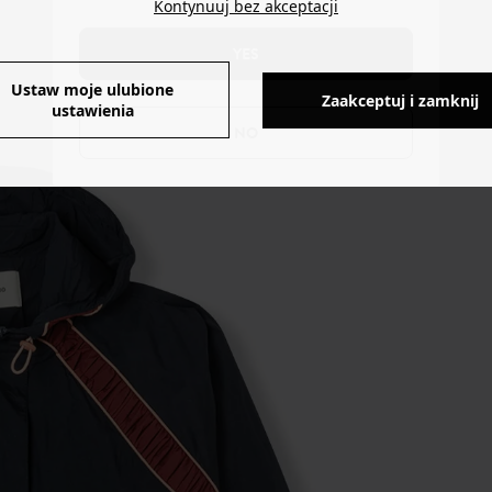
Kontynuuj bez akceptacji
YES
Ustaw moje ulubione
Zaakceptuj i zamknij
ustawienia
NO