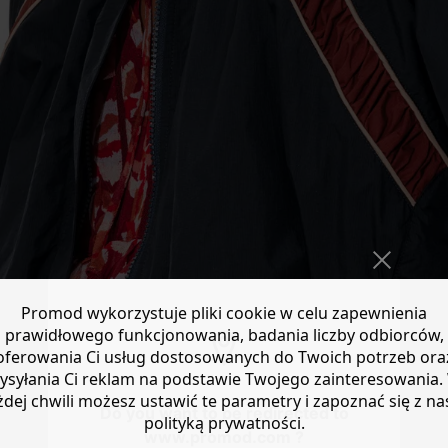
Promod wykorzystuje pliki cookie w celu zapewnienia
prawidłowego funkcjonowania, badania liczby odbiorców,
oferowania Ci usług dostosowanych do Twoich potrzeb ora
ysyłania Ci reklam na podstawie Twojego zainteresowania.
żdej chwili możesz ustawić te parametry i zapoznać się z na
Do you want to be redirected to
polityką prywatności.
www.promod.com ?