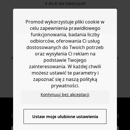
4 do 6 dni roboczych
Promod wykorzystuje pliki cookie w
DARMOWE ZWROTY
celu zapewnienia prawidłowego
do 30 dni
funkcjonowania, badania liczby
odbiorców, oferowania Ci usług
dostosowanych do Twoich potrzeb
BEZPIECZNA PŁATNOŚC
oraz wysyłania Ci reklam na
Karta płatnicza, Apple Pay, Przelew internetowy, Paypal
podstawie Twojego
zainteresowania. W każdej chwili
możesz ustawić te parametry i
Do you want to be redirected to
zapoznać się z naszą polityką
OD ROZ. 34 DO 48
www.promod.com ?
prywatności.
Nowe artykuły online
Kontynuuj bez akceptacji
YES
NEWSLETTER
Otrzymuj nowości modowe i oferty Promod
Ustaw moje ulubione ustawienia
NO