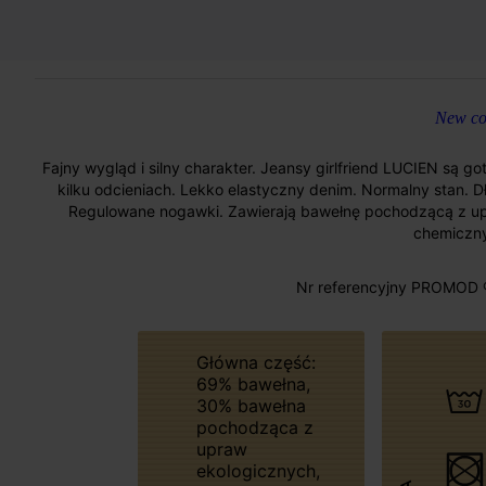
New col
Fajny wygląd i silny charakter. Jeansy girlfriend LUCIEN są go
kilku odcieniach. Lekko elastyczny denim. Normalny stan. Dł
Regulowane nogawki. Zawierają bawełnę pochodzącą z u
chemiczny
Nr referencyjny PROMOD 
Główna część:
69% bawełna,
30% bawełna
pochodząca z
upraw
ekologicznych,