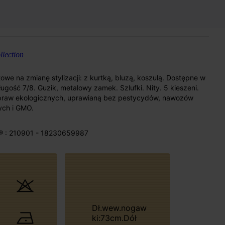
lection
towe na zmianę stylizacji: z kurtką, bluzą, koszulą. Dostępne w
ugość 7/8. Guzik, metalowy zamek. Szlufki. Nity. 5 kieszeni.
praw ekologicznych, uprawianą bez pestycydów, nawozów
ch i GMO.
® : 210901 - 18230659987
Dł.wew.nogaw
ki:73cm.Dół