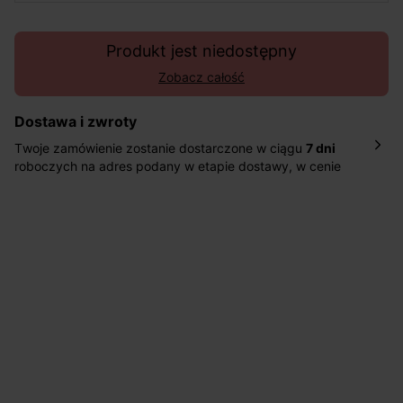
Produkt jest niedostępny
Zobacz całość
Dostawa i zwroty
Twoje zamówienie zostanie dostarczone w ciągu
7 dni
roboczych na adres podany w etapie dostawy, w cenie
10,90 zł za standardową dostawę Inpost. Dostarczamy
również w ciągu 2 dni roboczych za 39,90 PLN za
pośrednictwem DHL Express.
Nowość: Zamówienia dostarczamy w ciągu 4-6 dni
roboczych do wybranego przez Ciebie paczkomatu , a
koszt przesyłki wynosi 9,40 zł.
Masz
30 dn
i od daty otrzymania produktów na ich zwrot
lub wymianę.
Pomoc