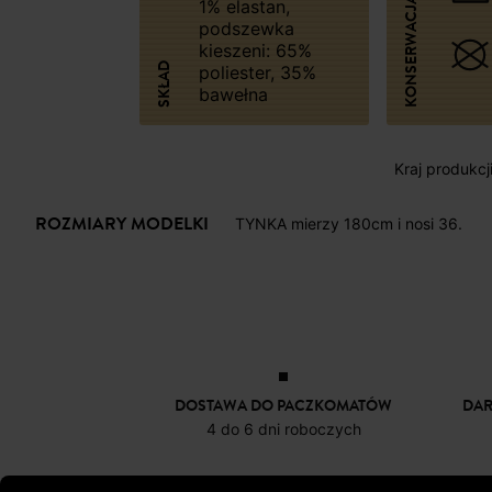
KONSERWACJA
1% elastan,
podszewka
kieszeni: 65%
SKŁAD
poliester, 35%
bawełna
Kraj produkcj
ROZMIARY MODELKI
TYNKA mierzy 180cm i nosi 36.
DOSTAWA DO PACZKOMATÓW
DA
4 do 6 dni roboczych