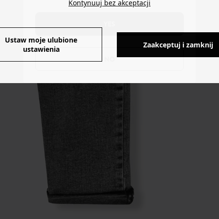
Kontynuuj bez akceptacji
YES
Ustaw moje ulubione
Zaakceptuj i zamknij
ustawienia
NO