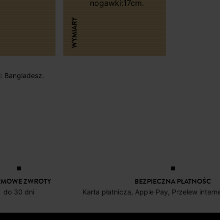
nogawki:17cm.
WYMIARY
i: Bangladesz.
RMOWE ZWROTY
BEZPIECZNA PŁATNOŚC
do 30 dni
Karta płatnicza, Apple Pay, Przelew inter