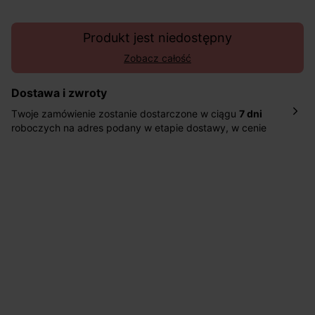
Produkt jest niedostępny
Zobacz całość
Dostawa i zwroty
Twoje zamówienie zostanie dostarczone w ciągu
7 dni
roboczych na adres podany w etapie dostawy, w cenie
10,90 zł za standardową dostawę Inpost. Dostarczamy
również w ciągu 2 dni roboczych za 39,90 PLN za
pośrednictwem DHL Express.
Nowość: Zamówienia dostarczamy w ciągu 4-6 dni
roboczych do wybranego przez Ciebie paczkomatu , a
koszt przesyłki wynosi 9,40 zł.
Masz
30 dn
i od daty otrzymania produktów na ich zwrot
lub wymianę.
Pomoc