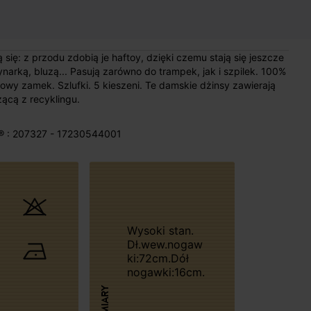
 się: z przodu zdobią je haftoy, dzięki czemu stają się jeszcze
arką, bluzą... Pasują zarówno do trampek, jak i szpilek. 100%
owy zamek. Szlufki. 5 kieszeni. Te damskie dżinsy zawierają
cą z recyklingu.
® : 207327 - 17230544001
Wysoki stan.
Dł.wew.nogaw
ki:72cm.Dół
nogawki:16cm.
WYMIARY