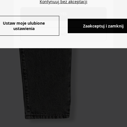
Kontynuuj bez akceptacji
YES
Ustaw moje ulubione
Zaakceptuj i zamknij
ustawienia
NO