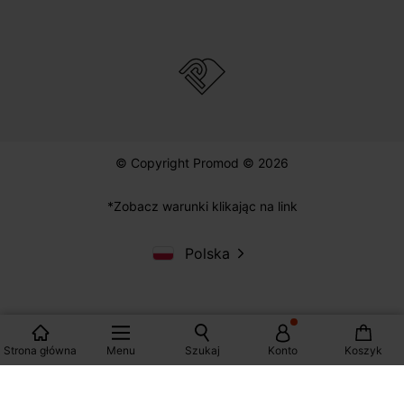
ZAKUPY
POMOC
PROMOD
© Copyright Promod © 2026
*Zobacz warunki klikając na link
Strona główna
Menu
Szukaj
Konto
Koszyk
Polska