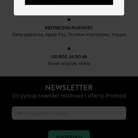
do 30 dni
BEZPIECZNA PŁATNOŚC
Karta płatnicza, Apple Pay, Przelew internetowy, Paypal
OD ROZ. 34 DO 48
Nowe artykuły online
NEWSLETTER
Otrzymuj nowości modowe i oferty Promod
SUBSKRYBUJ