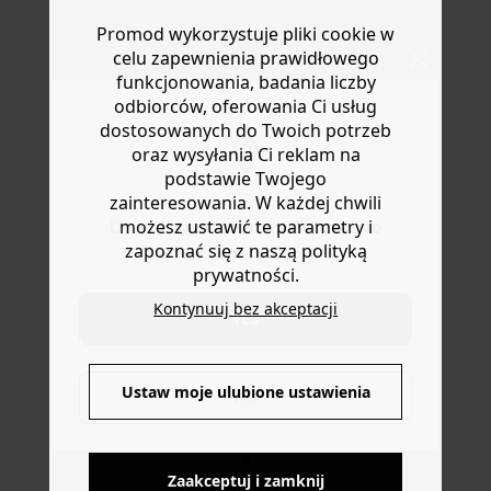
prosty krój. Dopasowany kołnierz. Guziki z przodu.
Masz
30 dn
i od daty otrzymania produktów na ich zwrot
Promod wykorzystuje pliki cookie w
Zamek na bluzie z kapturem. Poduszki. Długie rękawy
lub wymianę.
guzikami. Dwie kieszenie. Prosty dół. Rozcięcie z tyłu.
celu zapewnienia prawidłowego
Pomoc
Satynowa podszewka. Kurtka zawiera włókna z
funkcjonowania, badania liczby
recyklingu.
odbiorców, oferowania Ci usług
dostosowanych do Twoich potrzeb
oraz wysyłania Ci reklam na
podstawie Twojego
zainteresowania. W każdej chwili
możesz ustawić te parametry i
Do you want to be redirected to
zapoznać się z naszą polityką
www.promod.com ?
prywatności.
Kontynuuj bez akceptacji
YES
DOSTAWA DO PACZKOMATÓW
Ustaw moje ulubione ustawienia
NO
4 do 6 dni roboczych
Zaakceptuj i zamknij
DARMOWE ZWROTY