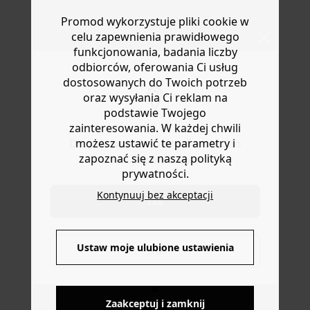
linia ramion. Długie rękawy, mankiety zapinane na guziki.
Masz
30 dn
i od daty otrzymania produktów na ich zwrot
Promod wykorzystuje pliki cookie w
Wykonana z ekologicznej bawełny, uprawianej bez
lub wymianę.
pestycydów, nawozów chemicznych i GMO w celu
celu zapewnienia prawidłowego
Pomoc
zachowania bioróżnorodności.
funkcjonowania, badania liczby
odbiorców, oferowania Ci usług
dostosowanych do Twoich potrzeb
oraz wysyłania Ci reklam na
podstawie Twojego
zainteresowania. W każdej chwili
możesz ustawić te parametry i
Do you want to be redirected to
zapoznać się z naszą polityką
www.promod.com ?
prywatności.
Kontynuuj bez akceptacji
YES
DOSTAWA DO PACZKOMATÓW
Ustaw moje ulubione ustawienia
NO
4 do 6 dni roboczych
Zaakceptuj i zamknij
DARMOWE ZWROTY