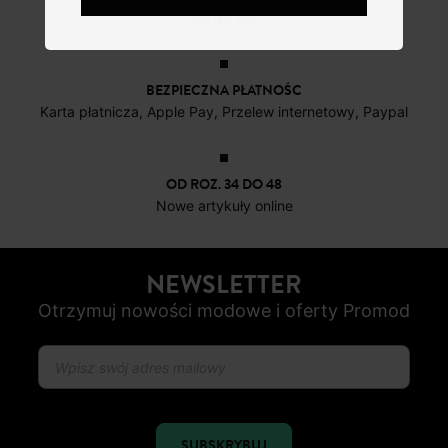
do 30 dni
BEZPIECZNA PŁATNOŚC
Karta płatnicza, Apple Pay, Przelew internetowy, Paypal
OD ROZ. 34 DO 48
Nowe artykuły online
NEWSLETTER
Otrzymuj nowości modowe i oferty Promod
SUBSKRYBUJ