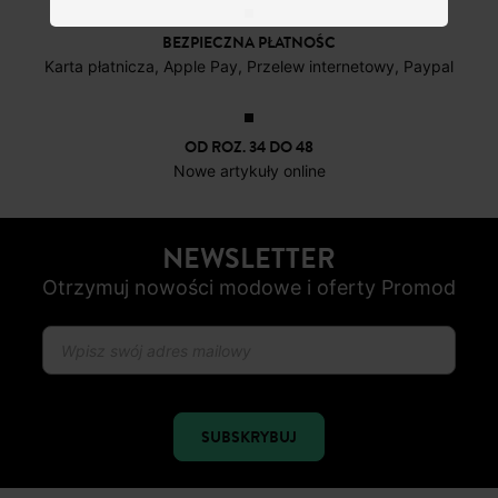
BEZPIECZNA PŁATNOŚC
Karta płatnicza, Apple Pay, Przelew internetowy, Paypal
OD ROZ. 34 DO 48
Nowe artykuły online
NEWSLETTER
Otrzymuj nowości modowe i oferty Promod
SUBSKRYBUJ