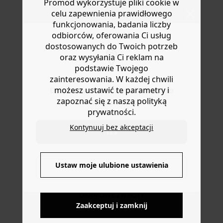
lub wymianę.
Promod wykorzystuje pliki cookie w
długość dzięki łańcuszkowi i metalowemu zapięciu.
celu zapewnienia prawidłowego
Pomoc
Świetny pomysł na prezent.
funkcjonowania, badania liczby
odbiorców, oferowania Ci usług
dostosowanych do Twoich potrzeb
oraz wysyłania Ci reklam na
podstawie Twojego
zainteresowania. W każdej chwili
możesz ustawić te parametry i
Do you want to be redirected to
zapoznać się z naszą polityką
www.promod.com ?
prywatności.
Kontynuuj bez akceptacji
YES
DOSTAWA DO PACZKOMATÓW
4 do 6 dni roboczych
Ustaw moje ulubione ustawienia
NO
DARMOWE ZWROTY
Zaakceptuj i zamknij
do 30 dni