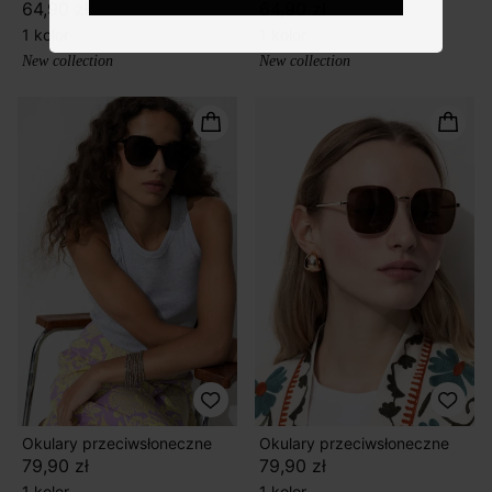
64,90 zł
64,90 zł
1 kolor
1 kolor
New collection
New collection
Okulary przeciwsłoneczne
Okulary przeciwsłoneczne
79,90 zł
79,90 zł
1 kolor
1 kolor