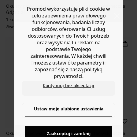
Okulary przeciwsłoneczne
Okulary przeciwsłoneczne
Promod wykorzystuje pliki cookie w
64,90 zł
79,90 zł
celu zapewnienia prawidłowego
1 kolor
1 kolor
funkcjonowania, badania liczby
New collection
New collection
odbiorców, oferowania Ci usług
dostosowanych do Twoich potrzeb
oraz wysyłania Ci reklam na
podstawie Twojego
zainteresowania. W każdej chwili
możesz ustawić te parametry i
Do you want to be redirected to
zapoznać się z naszą polityką
www.promod.com ?
prywatności.
Kontynuuj bez akceptacji
YES
Ustaw moje ulubione ustawienia
NO
Zaakceptuj i zamknij
Okulary przeciwsłoneczne
Okulary przeciwsłoneczne