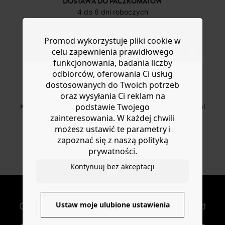
DOSTAWA DO PACZKOMATÓW
4 do 6 dni roboczych
Promod wykorzystuje pliki cookie w
DARMOWE ZWROTY
celu zapewnienia prawidłowego
do 30 dni
funkcjonowania, badania liczby
odbiorców, oferowania Ci usług
dostosowanych do Twoich potrzeb
oraz wysyłania Ci reklam na
BEZPIECZNA PŁATNOŚC
podstawie Twojego
Karta płatnicza, Apple Pay, Przelew internetowy, Paypal
zainteresowania. W każdej chwili
możesz ustawić te parametry i
Do you want to be redirected to
zapoznać się z naszą polityką
www.promod.com ?
OD ROZ. 34 DO 48
prywatności.
Nowe artykuły online
Kontynuuj bez akceptacji
YES
NEWSLETTER
Ustaw moje ulubione ustawienia
Otrzymuj nowości modowe i oferty Promod
NO