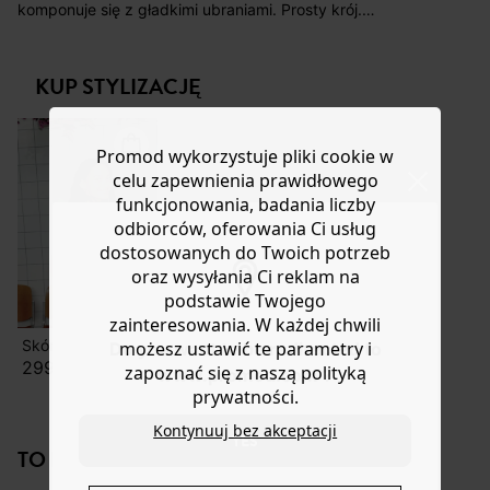
koszt przesyłki wynosi 9,40 zł.
komponuje się z gładkimi ubraniami. Prosty krój.
Kołnierzyk koszulowy. Zapinana na guziki. 2 kieszenie na
Masz
30 dn
i od daty otrzymania produktów na ich zwrot
piersi. Krótkie rękawy z podwiniętymi mankietami.
lub wymianę.
Zaokrąglony dół. Ta damska koszula jest wykonana w
KUP STYLIZACJĘ
Pomoc
100% z wiskozy pozyskanej z pulpy drzewnej
pochodzącej z lasów zarządzanych w sposób
zrównoważony.
Promod wykorzystuje pliki cookie w
celu zapewnienia prawidłowego
funkcjonowania, badania liczby
odbiorców, oferowania Ci usług
dostosowanych do Twoich potrzeb
oraz wysyłania Ci reklam na
podstawie Twojego
zainteresowania. W każdej chwili
Skórzana torebka z frędzelkami
możesz ustawić te parametry i
Do you want to be redirected to
299,90 zł
zapoznać się z naszą polityką
www.promod.com ?
prywatności.
Kontynuuj bez akceptacji
YES
TO NA PEWNO CI SIĘ SPODOBA!