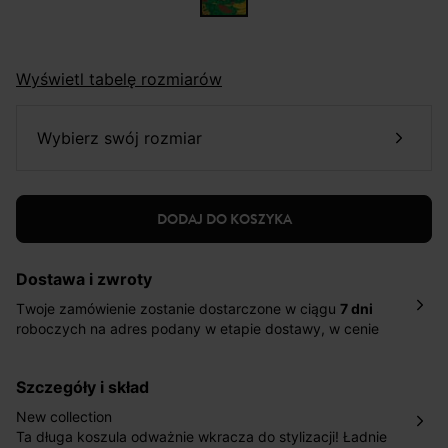
Wyświetl tabelę rozmiarów
wybierz swój rozmiar
DODAJ DO KOSZYKA
Dostawa i zwroty
Twoje zamówienie zostanie dostarczone w ciągu
7 dni
roboczych na adres podany w etapie dostawy, w cenie
10,90 zł za standardową dostawę Inpost. Dostarczamy
również w ciągu 2 dni roboczych za 39,90 PLN za
szczegóły i skład
pośrednictwem DHL Express.
Nowość: Zamówienia dostarczamy w ciągu 4-6 dni
New collection
roboczych do wybranego przez Ciebie paczkomatu , a
Ta długa koszula odważnie wkracza do stylizacji! Ładnie