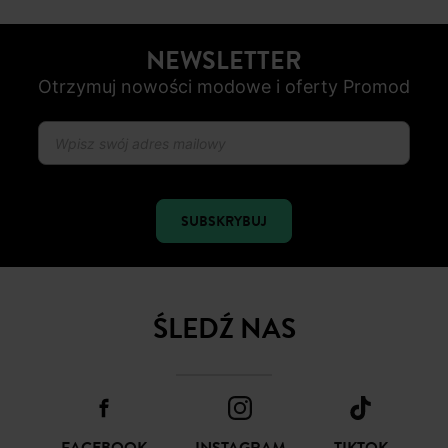
BEZPIECZNA PŁATNOŚC
Karta płatnicza, Apple Pay, Przelew internetowy, Paypal
OD ROZ. 34 DO 48
Nowe artykuły online
NEWSLETTER
Otrzymuj nowości modowe i oferty Promod
SUBSKRYBUJ