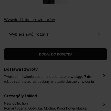
Wyświetl tabelę rozmiarów
wybierz swój rozmiar
DODAJ DO KOSZYKA
Dostawa i zwroty
Twoje zamówienie zostanie dostarczone w ciągu
7 dni
roboczych na adres podany w etapie dostawy, w cenie
10,90 zł za standardową dostawę Inpost. Dostarczamy
również w ciągu 2 dni roboczych za 39,90 PLN za
szczegóły i skład
pośrednictwem DHL Express.
Nowość: Zamówienia dostarczamy w ciągu 4-6 dni
New collection
roboczych do wybranego przez Ciebie paczkomatu , a
Romantyczna. Gotycka. Modna. Koronkowa bluzka