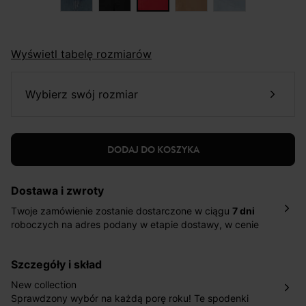
Wyświetl tabelę rozmiarów
wybierz swój rozmiar
DODAJ DO KOSZYKA
Dostawa i zwroty
Twoje zamówienie zostanie dostarczone w ciągu
7 dni
roboczych na adres podany w etapie dostawy, w cenie
10,90 zł za standardową dostawę Inpost. Dostarczamy
również w ciągu 2 dni roboczych za 39,90 PLN za
szczegóły i skład
pośrednictwem DHL Express.
Nowość: Zamówienia dostarczamy w ciągu 4-6 dni
New collection
roboczych do wybranego przez Ciebie paczkomatu , a
Sprawdzony wybór na każdą porę roku! Te spodenki