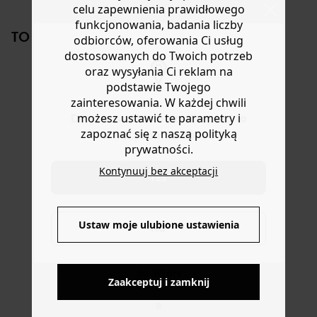
celu zapewnienia prawidłowego
38/40. L = 42/44. XL = 46/48.
lub wymianę.
funkcjonowania, badania liczby
Pomoc
TO NA PEWNO CI SIĘ SPODOBA!
odbiorców, oferowania Ci usług
dostosowanych do Twoich potrzeb
oraz wysyłania Ci reklam na
podstawie Twojego
zainteresowania. W każdej chwili
możesz ustawić te parametry i
Do you want to be redirected to
zapoznać się z naszą polityką
www.promod.com ?
prywatności.
Pasek
Skórzany pasek
Skórzany pasek
Pase
Kontynuuj bez akceptacji
damski
damski
YES
-70%
-60
-60%
-60%
23,50 ZŁ
31,5
39,50 ZŁ
39,50 ZŁ
Ustaw moje ulubione ustawienia
NO
Zaakceptuj i zamknij
DOSTAWA DO PACZKOMATÓW
4 do 6 dni roboczych